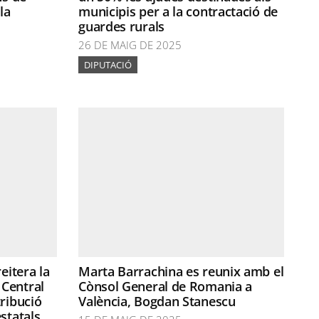
la
municipis per a la contractació de
guardes rurals
26 DE MAIG DE 2025
DIPUTACIÓ
eitera la
Marta Barrachina es reunix amb el
Central
Cònsol General de Romania a
ribució
València, Bogdan Stanescu
statals