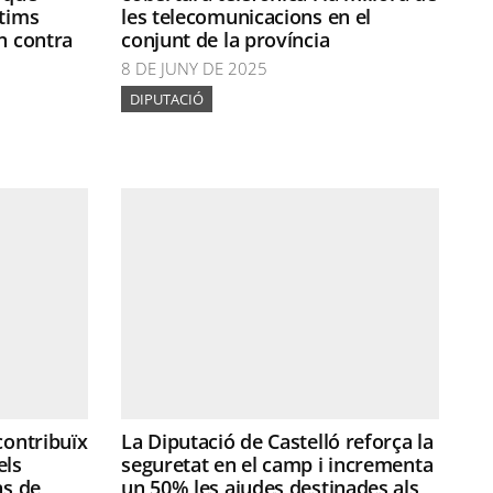
ítims
les telecomunicacions en el
n contra
conjunt de la província
8 DE JUNY DE 2025
DIPUTACIÓ
contribuïx
La Diputació de Castelló reforça la
els
seguretat en el camp i incrementa
ns de
un 50% les ajudes destinades als