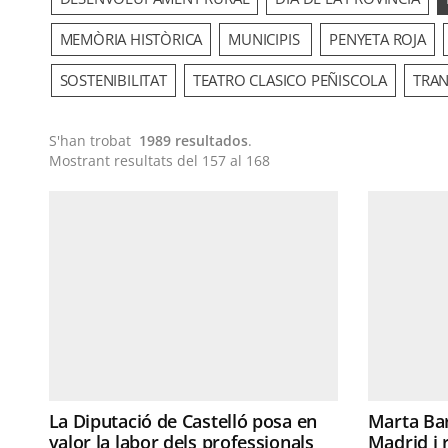
MEMÒRIA HISTÒRICA
MUNICIPIS
PENYETA ROJA
SOSTENIBILITAT
TEATRO CLASICO PEÑISCOLA
TRAN
S'han trobat
1989 resultados
.
Mostrant resultats del 157 al 168
La Diputació de Castelló posa en
Marta Bar
valor la labor dels professionals
Madrid i 