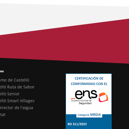
sme de Castelló
elló Ruta de Sabor
elló Senior
elló Smart Villages
Director de l'aigua
ltat