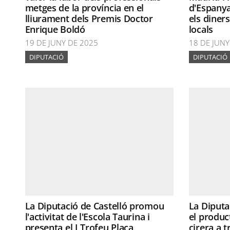
metges de la província en el
d'Espanya
lliurament dels Premis Doctor
els diners
Enrique Boldó
locals
19 DE JUNY DE 2025
18 DE JUNY
DIPUTACIÓ
DIPUTACIÓ
La Diputació de Castelló promou
La Diputa
l'activitat de l'Escola Taurina i
el produc
presenta el I Trofeu Plaça
cirera a t