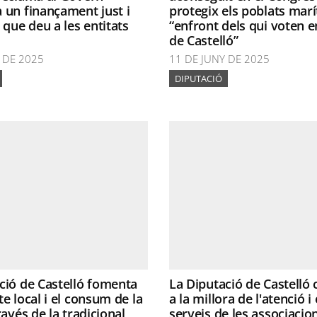
 un finançament just i
protegix els poblats mar
 que deu a les entitats
“enfront dels qui voten e
de Castelló”
 DE 2025
11 DE JUNY DE 2025
DIPUTACIÓ
ció de Castelló fomenta
La Diputació de Castelló 
te local i el consum de la
a la millora de l'atenció i 
ravés de la tradicional
serveis de les associacio