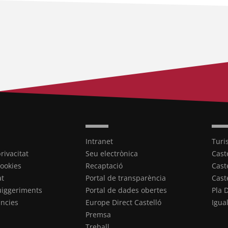
Intranet
Turi
privacitat
Seu electrònica
Cast
cookies
Recaptació
Cast
at
Portal de transparència
Cast
uiggeriments
Portal de dades obertes
Pla 
ncies
Europe Direct Castelló
Igua
Premsa
Treball