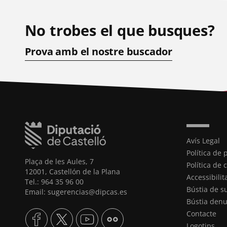
No trobes el que busques?
Prova amb el nostre buscador
Avís Legal
Política de 
Plaça de les Aules, 7
Política de 
12001, Castellón de la Plana
Accessibilit
Tel.: 964 35 96 00
Bústia de s
Email: sugerencias@dipcas.es
Bústia denu
Contacte
Logotips