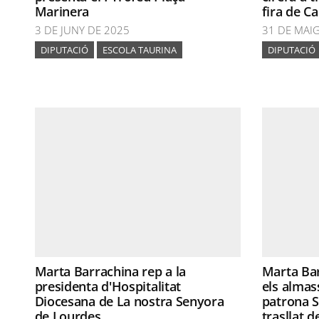
Marinera
fira de Ca
3 DE JUNY DE 2025
31 DE MAI
DIPUTACIÓ
ESCOLA TAURINA
DIPUTACIÓ
Marta Barrachina rep a la
Marta Ba
presidenta d'Hospitalitat
els almas
Diocesana de La nostra Senyora
patrona S
de Lourdes
trasllat d