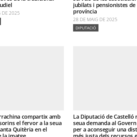
udiel
jubilats i pensionistes de 
província
G DE 2025
28 DE MAIG DE 2025
DIPUTACIÓ
rrachina compartix amb
La Diputació de Castelló r
sorins el fervor a la seua
seua demanda al Govern 
anta Quitèria en el
per a aconseguir una dist
e la imatge
més justa dels recursos e