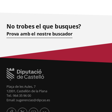
No trobes el que busques?
Prova amb el nostre buscador
Plaça de les Aules, 7
12001, Castellón de la Plana
Tel.: 964 35 96 00
Email: sugerencias@dipcas.es