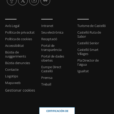
Avís Legal
Intranet
Turisme de Castelló
Política de privacitat
Seu electrònica
Castelló Ruta de
Sabor
Política de cookies
Recaptació
Castelló Senior
Accessibilitat
Portal de
transparència
Castelló Smart
Bústia de
Villages
suiggeriments
Portal de dades
obertes
Pla Director de
Bústia denuncies
l'aigua
Europe Direct
Contacte
Castelló
Igualtat
Logotips
Premsa
Mapa web
Treball
Gestionar cookies