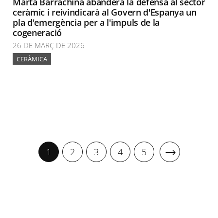
Marta Barrachina abandera la defensa al sector
ceràmic i reivindicarà al Govern d'Espanya un
pla d'emergència per a l'impuls de la
cogeneració
26 DE MARÇ DE 2026
CERÀMICA
1
2
3
4
5