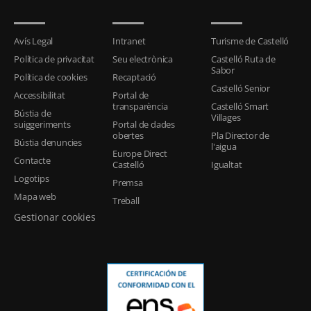
Avís Legal
Intranet
Turisme de Castelló
Política de privacitat
Seu electrònica
Castelló Ruta de
Sabor
Política de cookies
Recaptació
Castelló Senior
Accessibilitat
Portal de
transparència
Castelló Smart
Bústia de
Villages
suiggeriments
Portal de dades
obertes
Pla Director de
Bústia denuncies
l'aigua
Europe Direct
Contacte
Castelló
Igualtat
Logotips
Premsa
Mapa web
Treball
Gestionar cookies