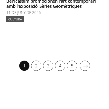
Benicàssim promocionen l'art contemporani
amb l'exposició ‘Sèries Geomètriques’
11 DE JUNY DE 2026
CULTURA
1
2
3
4
5