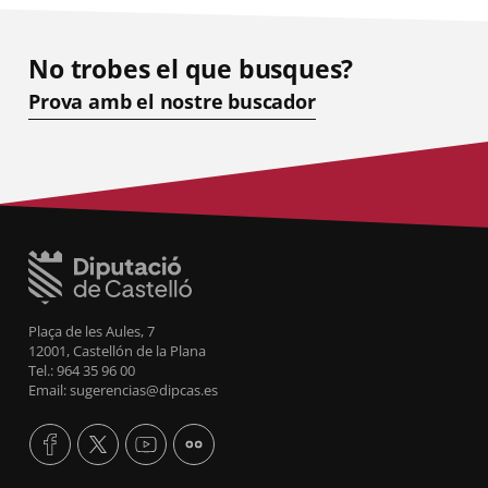
No trobes el que busques?
Prova amb el nostre buscador
Plaça de les Aules, 7
12001, Castellón de la Plana
Tel.: 964 35 96 00
Email: sugerencias@dipcas.es