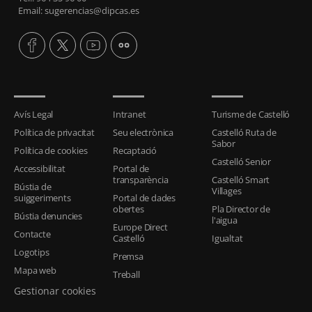
Email: sugerencias@dipcas.es
Avís Legal
Intranet
Turisme de Castelló
Política de privacitat
Seu electrònica
Castelló Ruta de
Sabor
Política de cookies
Recaptació
Castelló Senior
Accessibilitat
Portal de
transparència
Castelló Smart
Bústia de
Villages
suiggeriments
Portal de dades
obertes
Pla Director de
Bústia denuncies
l'aigua
Europe Direct
Contacte
Castelló
Igualtat
Logotips
Premsa
Mapa web
Treball
Gestionar cookies