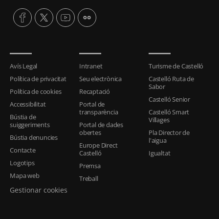
Avís Legal
Intranet
Turisme de Castelló
Política de privacitat
Seu electrònica
Castelló Ruta de
Sabor
Política de cookies
Recaptació
Castelló Senior
Accessibilitat
Portal de
transparència
Castelló Smart
Bústia de
Villages
suiggeriments
Portal de dades
obertes
Pla Director de
Bústia denuncies
l'aigua
Europe Direct
Contacte
Castelló
Igualtat
Logotips
Premsa
Mapa web
Treball
Gestionar cookies