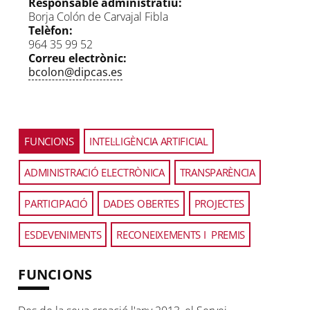
Responsable administratiu:
Borja Colón de Carvajal Fibla
Telèfon:
964 35 99 52
Correu electrònic:
bcolon@dipcas.es
Usa
FUNCIONS
INTEL·LIGÈNCIA ARTIFICIAL
las
teclas
ADMINISTRACIÓ ELECTRÒNICA
TRANSPARÈNCIA
izquierda
y
derecha
PARTICIPACIÓ
DADES OBERTES
PROJECTES
para
navegar
ESDEVENIMENTS
RECONEIXEMENTS I PREMIS
entre
pestañas.
FUNCIONS