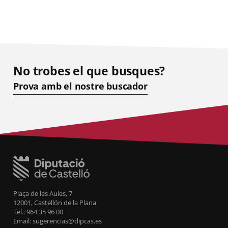
No trobes el que busques?
Prova amb el nostre buscador
Plaça de les Aules, 7
12001, Castellón de la Plana
Tel.: 964 35 96 00
Email: sugerencias@dipcas.es