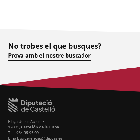
No trobes el que busques?
Prova amb el nostre buscador
Plaça de les Aules, 7
12001, Castellón de la Plana
Tel.: 964 35 96 00
Email: sugerencias@dipcas.es