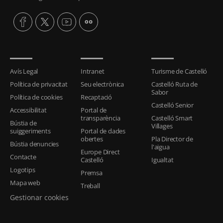
Avís Legal
Intranet
Turisme de Castelló
Política de privacitat
Seu electrònica
Castelló Ruta de
Sabor
Política de cookies
Recaptació
Castelló Senior
Accessibilitat
Portal de
transparència
Castelló Smart
Bústia de
Villages
suiggeriments
Portal de dades
obertes
Pla Director de
Bústia denuncies
l'aigua
Europe Direct
Contacte
Castelló
Igualtat
Logotips
Premsa
Mapa web
Treball
Gestionar cookies