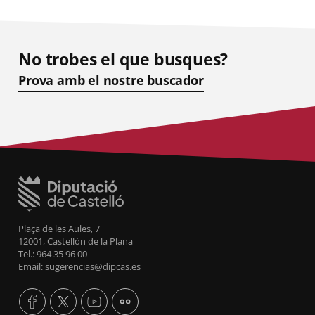
No trobes el que busques?
Prova amb el nostre buscador
Plaça de les Aules, 7
12001, Castellón de la Plana
Tel.: 964 35 96 00
Email: sugerencias@dipcas.es