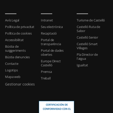
Avís Legal
Intranet
Turisme de Castelló
Política de privacitat
Seu electrònica
Castelló Ruta de
Sabor
Política de cookies
Recaptació
Castelló Senior
Accessibilitat
Portal de
transparència
Castelló Smart
Bústia de
Villages
suiggeriments
Portal de dades
obertes
Pla Director de
Bústia denuncies
l'aigua
Europe Direct
Contacte
Castelló
Igualtat
Logotips
Premsa
Mapa web
Treball
Gestionar cookies