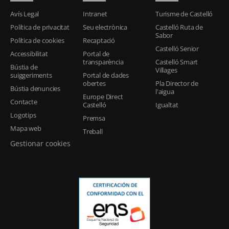
Avís Legal
Intranet
Turisme de Castelló
Política de privacitat
Seu electrònica
Castelló Ruta de
Sabor
Política de cookies
Recaptació
Castelló Senior
Accessibilitat
Portal de
transparència
Castelló Smart
Bústia de
Villages
suiggeriments
Portal de dades
obertes
Pla Director de
Bústia denuncies
l'aigua
Europe Direct
Contacte
Castelló
Igualtat
Logotips
Premsa
Mapa web
Treball
Gestionar cookies