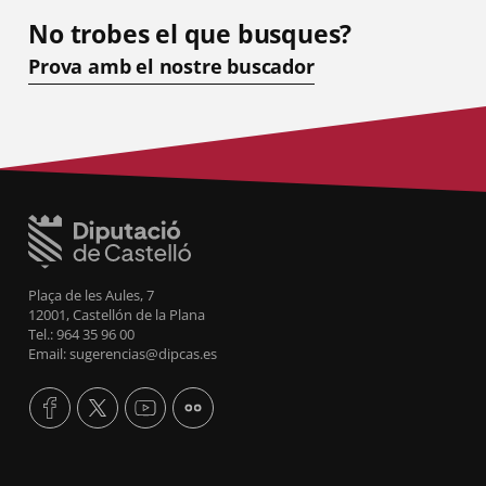
No trobes el que busques?
Prova amb el nostre buscador
Plaça de les Aules, 7
12001, Castellón de la Plana
Tel.: 964 35 96 00
Email: sugerencias@dipcas.es