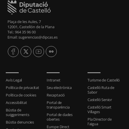
Plaça de les Aules, 7
12001, Castellón de la Plana
Tel.: 964 35 96 00
Email: sugerencias@dipcas.es
Avís Legal
Intranet
Turisme de Castelló
Política de privacitat
Seu electrònica
Castelló Ruta de
Sabor
Política de cookies
Recaptació
Castelló Senior
Accessibilitat
Portal de
transparència
Castelló Smart
Bústia de
Villages
suiggeriments
Portal de dades
obertes
Pla Director de
Bústia denuncies
l'aigua
Europe Direct