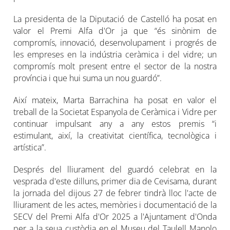
La presidenta de la Diputació de Castelló ha posat en
valor el Premi Alfa d'Or ja que “és sinònim de
compromís, innovació, desenvolupament i progrés de
les empreses en la indústria ceràmica i del vidre; un
compromís molt present entre el sector de la nostra
província i que hui suma un nou guardó”.
Així mateix, Marta Barrachina ha posat en valor el
treball de la Societat Espanyola de Ceràmica i Vidre per
continuar impulsant any a any estos premis “i
estimulant, així, la creativitat científica, tecnològica i
artística”.
Després del lliurament del guardó celebrat en la
vesprada d'este dilluns, primer dia de Cevisama, durant
la jornada del dijous 27 de febrer tindrà lloc l'acte de
lliurament de les actes, memòries i documentació de la
SECV del Premi Alfa d'Or 2025 a l'Ajuntament d'Onda
per a la seua custòdia en el Museu del Taulell Manolo