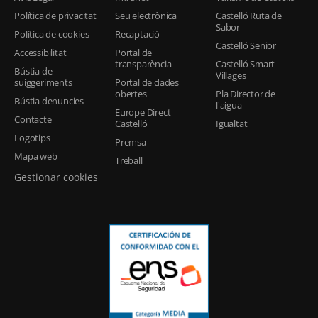
Política de privacitat
Seu electrònica
Castelló Ruta de
Sabor
Política de cookies
Recaptació
Castelló Senior
Accessibilitat
Portal de
transparència
Castelló Smart
Bústia de
Villages
suiggeriments
Portal de dades
obertes
Pla Director de
Bústia denuncies
l'aigua
Europe Direct
Contacte
Castelló
Igualtat
Logotips
Premsa
Mapa web
Treball
Gestionar cookies