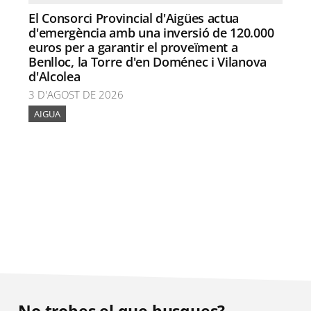
El Consorci Provincial d'Aigües actua
d'emergència amb una inversió de 120.000
euros per a garantir el proveïment a
Benlloc, la Torre d'en Doménec i Vilanova
d'Alcolea
3 D'AGOST DE 2026
AIGUA
No trobes el que busques?