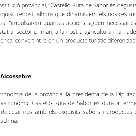
stitució provincial, “Castelló Ruta de Sabor és degusta
 exquisit rebost, alhora que dinamitzem els nostres mu
cial “impulsarem quantes accions siguen necessàrie
tat al sector primari, a la nostra agricultura i ramader
enca, convertint-la en un producte turístic diferenciad
t-Alcossebre
tronomia de la província, la presidenta de la Diputac
Gastronòmic Castelló Ruta de Sabor es durà a terme
 delectar-nos amb els exquisits sabors i productes 
rachina.