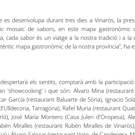
e es desenvolupa durant tres dies a Vinaròs, la pres
ric mosaic de sabors, en este mapa gastronòmic q
a, cada sabor és un viatge a la nostra tradició i a la d
utèntic mapa gastronòmic de la nostra província”, ha e
despertarà els sentits, comptarà amb la participació
an ‘showcooking’ i que són: Álvaro Mina (restaurant
ar García (restaurant Baluarte de Sòria), Ignacio Sol
 d'Ulldecona, Tarragona), Rafel Muria (restaurant Qua
rló), José María Montero (Casa Julen d'Oropesa), Al
ubén Miralles (restaurant Rubén Miralles de Vinaròs)
ncia) i Álvaro Salazar (restaurant Voro, de Capdepera, M