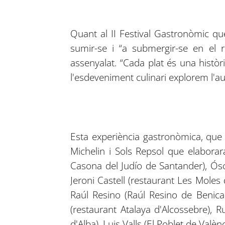
Quant al II Festival Gastronòmic qu
sumir-se i “a submergir-se en el 
assenyalat. “Cada plat és una històri
l'esdeveniment culinari explorem l'a
Esta experiència gastronòmica, que 
Michelin i Sols Repsol que elaborar
Casona del Judío de Santander), Ósc
Jeroni Castell (restaurant Les Moles
Raúl Resino (Raúl Resino de Benica
(restaurant Atalaya d'Alcossebre), R
d'Alba), Luis Valls (El Poblet de Valè