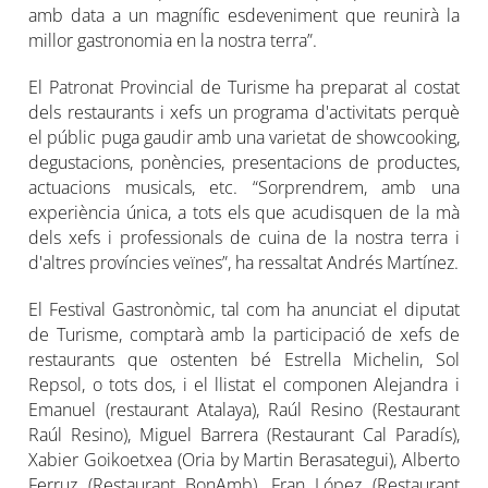
amb data a un magnífic esdeveniment que reunirà la
millor gastronomia en la nostra terra”.
El Patronat Provincial de Turisme ha preparat al costat
dels restaurants i xefs un programa d'activitats perquè
el públic puga gaudir amb una varietat de showcooking,
degustacions, ponències, presentacions de productes,
actuacions musicals, etc. “Sorprendrem, amb una
experiència única, a tots els que acudisquen de la mà
dels xefs i professionals de cuina de la nostra terra i
d'altres províncies veïnes”, ha ressaltat Andrés Martínez.
El Festival Gastronòmic, tal com ha anunciat el diputat
de Turisme, comptarà amb la participació de xefs de
restaurants que ostenten bé Estrella Michelin, Sol
Repsol, o tots dos, i el llistat el componen Alejandra i
Emanuel (restaurant Atalaya), Raúl Resino (Restaurant
Raúl Resino), Miguel Barrera (Restaurant Cal Paradís),
Xabier Goikoetxea (Oria by Martin Berasategui), Alberto
Ferruz (Restaurant BonAmb), Fran López (Restaurant