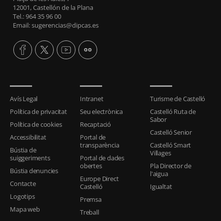
12001, Castellón de la Plana
Tel.: 964 35 96 00
Email: sugerencias@dipcas.es
Avís Legal
Intranet
Turisme de Castelló
Política de privacitat
Seu electrònica
Castelló Ruta de
Sabor
Política de cookies
Recaptació
Castelló Senior
Accessibilitat
Portal de
transparència
Castelló Smart
Bústia de
Villages
suiggeriments
Portal de dades
obertes
Pla Director de
Bústia denuncies
l'aigua
Europe Direct
Contacte
Castelló
Igualtat
Logotips
Premsa
Mapa web
Treball