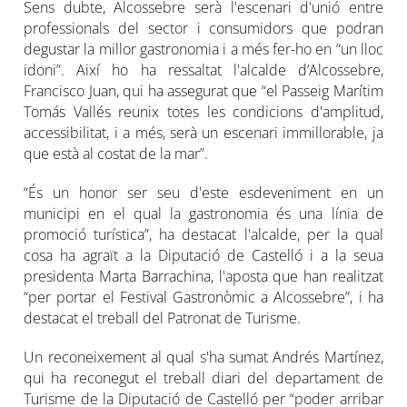
Sens dubte, Alcossebre serà l'escenari d'unió entre
professionals del sector i consumidors que podran
degustar la millor gastronomia i a més fer-ho en “un lloc
idoni”. Així ho ha ressaltat l'alcalde d’Alcossebre,
Francisco Juan, qui ha assegurat que “el Passeig Marítim
Tomás Vallés reunix totes les condicions d'amplitud,
accessibilitat, i a més, serà un escenari immillorable, ja
que està al costat de la mar”.
“És un honor ser seu d'este esdeveniment en un
municipi en el qual la gastronomia és una línia de
promoció turística”, ha destacat l'alcalde, per la qual
cosa ha agraït a la Diputació de Castelló i a la seua
presidenta Marta Barrachina, l'aposta que han realitzat
“per portar el Festival Gastronòmic a Alcossebre”, i ha
destacat el treball del Patronat de Turisme.
Un reconeixement al qual s'ha sumat Andrés Martínez,
qui ha reconegut el treball diari del departament de
Turisme de la Diputació de Castelló per “poder arribar