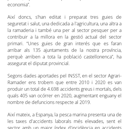
economia”.
Així doncs, s'han editat i preparat tres guies de
seguretat i salut, una dedicada a l'agricultura, una altra a
la ramaderia i també una per al sector pesquer per a
contribuir a la millora en la gestió actual del sector
primari. “Unes guies de gran interés que es faran
arribar als 135 ajuntaments de la nostra província,
perquè arriben a tota la població castellonenca”, ha
assegurat el diputat provincial.
Segons dades aportades pel INSST, en el sector Agrari-
Ramader ens trobem que entre 2010 i 2020 es van
produir un total de 4.698 accidents greus i mortals, dels
quals 405 van ocórrer en 2020, augmentant enguany el
nombre de defuncions respecte al 2019.
Així mateix, a Espanya, la pesca marina presenta una de
les taxes d'accidents laborals més elevades, sent el
sector amb un major índex d'incidència en accidents