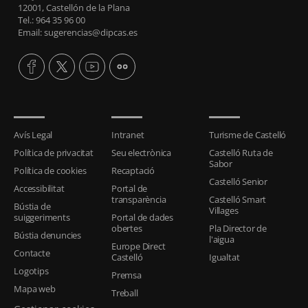
12001, Castellón de la Plana
Tel.: 964 35 96 00
Email: sugerencias@dipcas.es
Avís Legal
Intranet
Turisme de Castelló
Política de privacitat
Seu electrònica
Castelló Ruta de
Sabor
Política de cookies
Recaptació
Castelló Senior
Accessibilitat
Portal de
transparència
Castelló Smart
Bústia de
Villages
suiggeriments
Portal de dades
obertes
Pla Director de
Bústia denuncies
l'aigua
Europe Direct
Contacte
Castelló
Igualtat
Logotips
Premsa
Mapa web
Treball