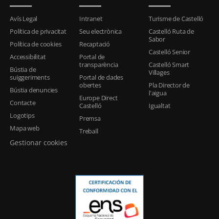
Avís Legal
Intranet
Turisme de Castelló
Política de privacitat
Seu electrònica
Castelló Ruta de
Sabor
Política de cookies
Recaptació
Castelló Senior
Accessibilitat
Portal de
transparència
Castelló Smart
Bústia de
Villages
suiggeriments
Portal de dades
obertes
Pla Director de
Bústia denuncies
l'aigua
Europe Direct
Contacte
Castelló
Igualtat
Logotips
Premsa
Mapa web
Treball
Gestionar cookies