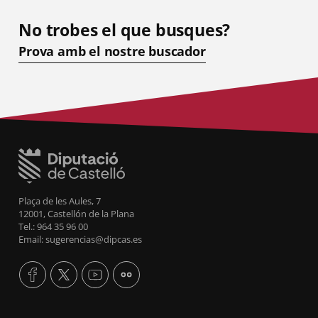
No trobes el que busques?
Prova amb el nostre buscador
Plaça de les Aules, 7
12001, Castellón de la Plana
Tel.: 964 35 96 00
Email: sugerencias@dipcas.es