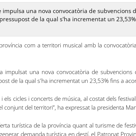
e impulsa una nova convocatòria de subvencions di
l pressupost de la qual s'ha incrementat un 23,53%
 província com a territori musical amb la convocatòria
ha impulsat una nova convocatòria de subvencions di
upost de la qual s'ha incrementat un 23,53% fins a ac
i els cicles i concerts de música, al costat dels festiv
 el conjunt del territori”, ha expressat la presidenta Ma
ferta turística de la província quant al turisme de fest
enerar demanda turística en destí, el Patronat Provin