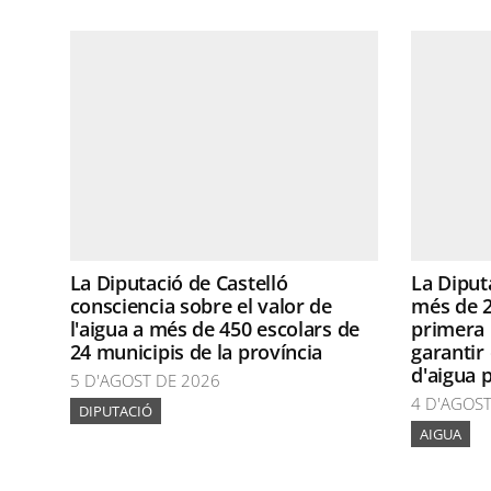
La Diputació de Castelló
La Diput
consciencia sobre el valor de
més de 2
l'aigua a més de 450 escolars de
primera 
24 municipis de la província
garantir
d'aigua 
5 D'AGOST DE 2026
4 D'AGOST
DIPUTACIÓ
AIGUA