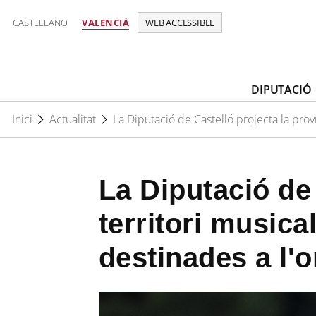
CASTELLANO
VALENCIÀ
WEB ACCESSIBLE
DIPUTACIÓ
Inici
Actualitat
La Diputació de Castelló projecta la prov
La Diputació de
territori music
destinades a l'o