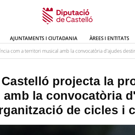
AJUNTAMENTS I CIUTADANIA
ÀREES I ENTITATS
íncia com a territori musical amb la convocatòria d'ajudes destin
 Castelló projecta la pr
al amb la convocatòria d
rganització de cicles i 