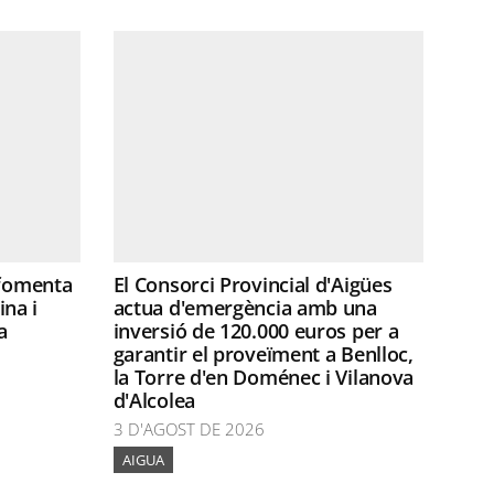
 fomenta
El Consorci Provincial d'Aigües
ina i
actua d'emergència amb una
a
inversió de 120.000 euros per a
garantir el proveïment a Benlloc,
la Torre d'en Doménec i Vilanova
d'Alcolea
3 D'AGOST DE 2026
AIGUA