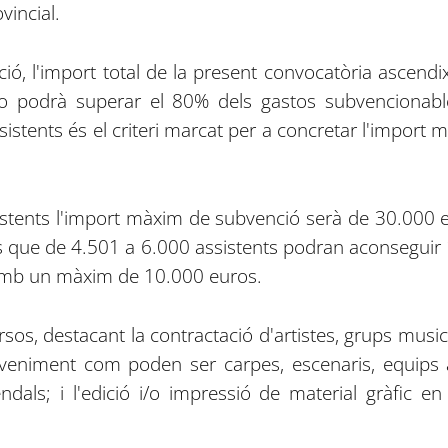
vincial.
ió, l'import total de la present convocatòria ascendi
o podrà superar el 80% dels gastos subvencionables 
sistents és el criteri marcat per a concretar l'import
istents l'import màxim de subvenció serà de 30.000 
s que de 4.501 a 6.000 assistents podran aconseguir 1
amb un màxim de 10.000 euros.
os, destacant la contractació d'artistes, grups musica
eveniment com poden ser carpes, escenaris, equips 
ndals; i l'edició i/o impressió de material gràfic en