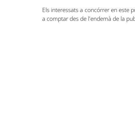
Els interessats a concórrer en este p
a comptar des de l'endemà de la public
Compartir en Facebook
Compartir en Twitter
Compartir en Linkedin