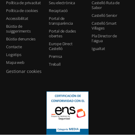
Política de privacitat
Seu electrònica
Castelló Ruta de
Sabor
Política de cookies
Recaptació
Castelló Senior
Accessibilitat
Portal de
transparència
Castelló Smart
Bústia de
Villages
suiggeriments
Portal de dades
obertes
Pla Director de
Bústia denuncies
l'aigua
Europe Direct
Contacte
Castelló
Igualtat
Logotips
Premsa
Mapa web
Treball
Gestionar cookies