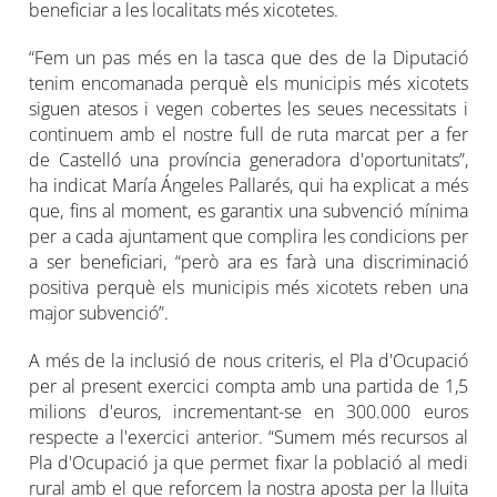
beneficiar a les localitats més xicotetes.
“Fem un pas més en la tasca que des de la Diputació
tenim encomanada perquè els municipis més xicotets
siguen atesos i vegen cobertes les seues necessitats i
continuem amb el nostre full de ruta marcat per a fer
de Castelló una província generadora d'oportunitats”,
ha indicat María Ángeles Pallarés, qui ha explicat a més
que, fins al moment, es garantix una subvenció mínima
per a cada ajuntament que complira les condicions per
a ser beneficiari, “però ara es farà una discriminació
positiva perquè els municipis més xicotets reben una
major subvenció”.
A més de la inclusió de nous criteris, el Pla d'Ocupació
per al present exercici compta amb una partida de 1,5
milions d'euros, incrementant-se en 300.000 euros
respecte a l'exercici anterior. “Sumem més recursos al
Pla d'Ocupació ja que permet fixar la població al medi
rural amb el que reforcem la nostra aposta per la lluita