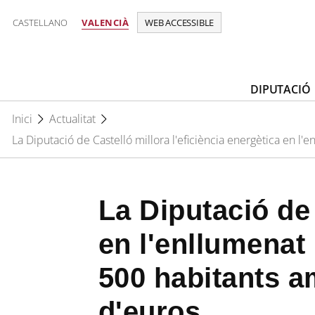
CASTELLANO
VALENCIÀ
WEB ACCESSIBLE
DIPUTACIÓ
Inici
Actualitat
La Diputació de Castelló millora l'eficiència energètica en 
La Diputació de 
en l'enllumenat
500 habitants a
d'euros