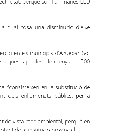
ctricitat, perquè són lluminàries LED
 la qual cosa una disminució d'eixe
ercici en els municipis d'Azuébar, Sot
 Tots aquests pobles, de menys de 500
na, “consisteixen en la substitució de
nt dels enllumenats públics, per a
nt de vista mediambiental, perquè en
nt de la institució provincial.