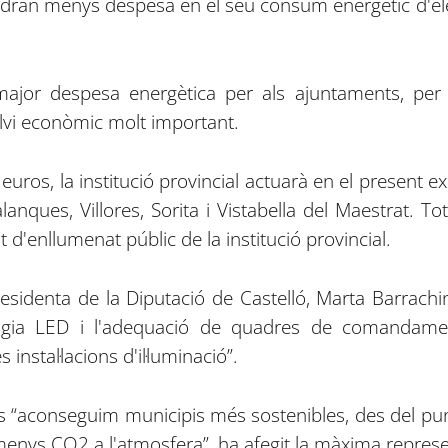
ndran menys despesa en el seu consum energètic d'ele
major despesa energètica per als ajuntaments, per
lvi econòmic molt important.
ros, la institució provincial actuarà en el present ex
Palanques, Villores, Sorita i Vistabella del Maestrat.
 d'enllumenat públic de la institució provincial.
presidenta de la Diputació de Castelló, Marta Barrachi
ologia LED i l'adequació de quadres de comandame
instal·lacions d'il·luminació”.
s “aconseguim municipis més sostenibles, des del pu
ys CO2 a l'atmosfera”, ha afegit la màxima representa