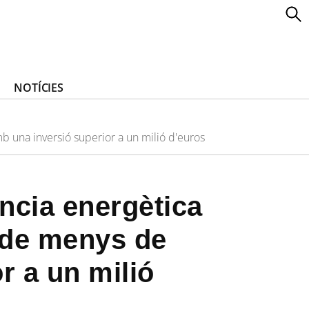
NOTÍCIES
b una inversió superior a un milió d'euros
ència energètica
s de menys de
r a un milió