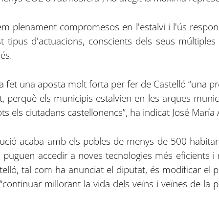
em plenament compromesos en l'estalvi i l'ús respons
 tipus d'actuacions, conscients dels seus múltiples b
rés.
ha fet una aposta molt forta per fer de Castelló “una pro
t, perquè els municipis estalvien en les arques munici
ts els ciutadans castellonencs”, ha indicat José María
tució acaba amb els pobles de menys de 500 habitan
puguen accedir a noves tecnologies més eficients i
telló, tal com ha anunciat el diputat, és modificar el 
continuar millorant la vida dels veïns i veïnes de la 