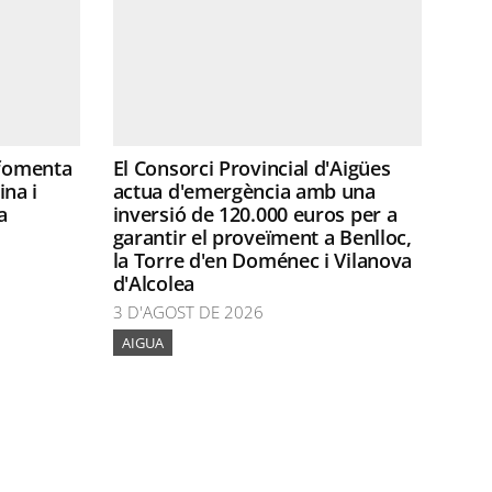
 fomenta
El Consorci Provincial d'Aigües
ina i
actua d'emergència amb una
a
inversió de 120.000 euros per a
garantir el proveïment a Benlloc,
la Torre d'en Doménec i Vilanova
d'Alcolea
3 D'AGOST DE 2026
AIGUA