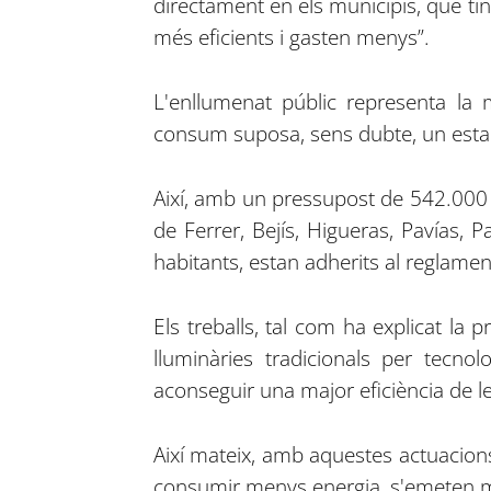
directament en els municipis, que ti
més eficients i gasten menys”.
L'enllumenat públic representa la 
consum suposa, sens dubte, un esta
Així, amb un pressupost de 542.000 eu
de Ferrer, Bejís, Higueras, Pavías, 
habitants, estan adherits al reglament
Els treballs, tal com ha explicat la 
lluminàries tradicionals per tecn
aconseguir una major eficiència de les 
Així mateix, amb aquestes actuacion
consumir menys energia, s'emeten men