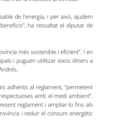
able de l'energia, i per això, ajudem
eneficis”, ha ressaltat el diputat de
víncia més sostenible i eficient”. I en
pals i puguen utilitzar eixos diners a
 Andrés.
ts adherits al reglament, “permetent
 respectuoses amb el medi ambient”.
present reglament i ampliar-lo fins als
província i reduir el consum energètic