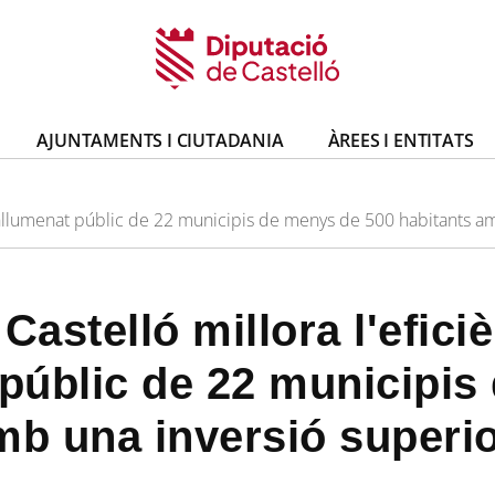
AJUNTAMENTS I CIUTADANIA
ÀREES I ENTITATS
l'enllumenat públic de 22 municipis de menys de 500 habitants am
Castelló millora l'efici
 públic de 22 municipi
mb una inversió superio