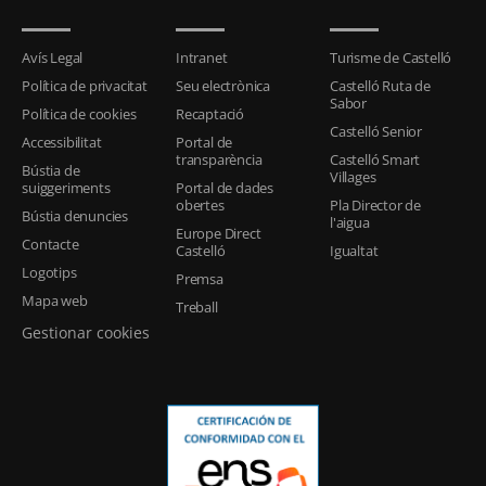
Avís Legal
Intranet
Turisme de Castelló
Política de privacitat
Seu electrònica
Castelló Ruta de
Sabor
Política de cookies
Recaptació
Castelló Senior
Accessibilitat
Portal de
transparència
Castelló Smart
Bústia de
Villages
suiggeriments
Portal de dades
obertes
Pla Director de
Bústia denuncies
l'aigua
Europe Direct
Contacte
Castelló
Igualtat
Logotips
Premsa
Mapa web
Treball
Gestionar cookies