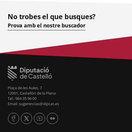
No trobes el que busques?
Prova amb el nostre buscador
Plaça de les Aules, 7
12001, Castellón de la Plana
Tel.: 964 35 96 00
Email: sugerencias@dipcas.es