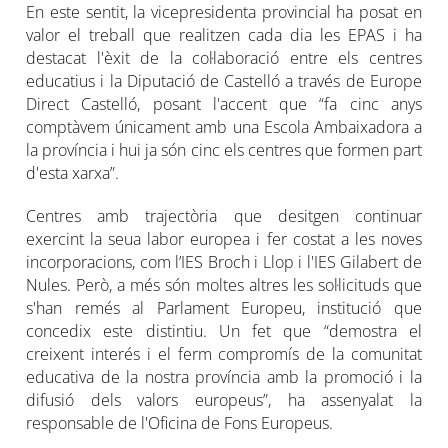
En este sentit, la vicepresidenta provincial ha posat en
valor el treball que realitzen cada dia les EPAS i ha
destacat l'èxit de la col·laboració entre els centres
educatius i la Diputació de Castelló a través de Europe
Direct Castelló, posant l'accent que “fa cinc anys
comptàvem únicament amb una Escola Ambaixadora a
la província i hui ja són cinc els centres que formen part
d'esta xarxa”.
Centres amb trajectòria que desitgen continuar
exercint la seua labor europea i fer costat a les noves
incorporacions, com l’IES Broch i Llop i l'IES Gilabert de
Nules. Però, a més són moltes altres les sol·licituds que
s'han remés al Parlament Europeu, institució que
concedix este distintiu. Un fet que “demostra el
creixent interés i el ferm compromís de la comunitat
educativa de la nostra província amb la promoció i la
difusió dels valors europeus”, ha assenyalat la
responsable de l'Oficina de Fons Europeus.