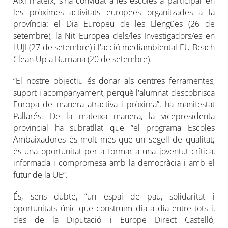
Així mateix, s'ha convidat a les escoles a participar en
les pròximes activitats europees organitzades a la
província: el Dia Europeu de les Llengües (26 de
setembre), la Nit Europea dels/les Investigadors/es en
l'UJI (27 de setembre) i l'acció mediambiental EU Beach
Clean Up a Burriana (20 de setembre).
“El nostre objectiu és donar als centres ferramentes,
suport i acompanyament, perquè l'alumnat descobrisca
Europa de manera atractiva i pròxima”, ha manifestat
Pallarés. De la mateixa manera, la vicepresidenta
provincial ha subratllat que “el programa Escoles
Ambaixadores és molt més que un segell de qualitat;
és una oportunitat per a formar a una joventut crítica,
informada i compromesa amb la democràcia i amb el
futur de la UE”.
És, sens dubte, “un espai de pau, solidaritat i
oportunitats únic que construïm dia a dia entre tots i,
des de la Diputació i Europe Direct Castelló,