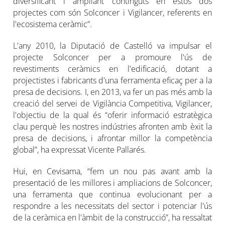
diversificant i ampliant continguts en estos dos
projectes com són Solconcer i Vigilancer, referents en
l'ecosistema ceràmic”.
L'any 2010, la Diputació de Castelló va impulsar el
projecte Solconcer per a promoure l'ús de
revestiments ceràmics en l'edificació, dotant a
projectistes i fabricants d'una ferramenta eficaç per a la
presa de decisions. I, en 2013, va fer un pas més amb la
creació del servei de Vigilància Competitiva, Vigilancer,
l'objectiu de la qual és “oferir informació estratègica
clau perquè les nostres indústries afronten amb èxit la
presa de decisions, i afrontar millor la competència
global”, ha expressat Vicente Pallarés.
Hui, en Cevisama, “fem un nou pas avant amb la
presentació de les millores i ampliacions de Solconcer,
una ferramenta que continua evolucionant per a
respondre a les necessitats del sector i potenciar l'ús
de la ceràmica en l'àmbit de la construcció”, ha ressaltat