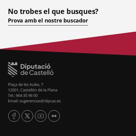
No trobes el que busques?
Prova amb el nostre buscador
Plaça de les Aules, 7
12001, Castellón de la Plana
Tel.: 964 35 96 00
Email: sugerencias@dipcas.es