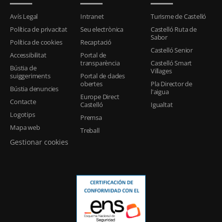
Avís Legal
Intranet
Turisme de Castelló
Política de privacitat
Seu electrònica
Castelló Ruta de
Sabor
Política de cookies
Recaptació
Castelló Senior
Accessibilitat
Portal de
transparència
Castelló Smart
Bústia de
Villages
suiggeriments
Portal de dades
obertes
Pla Director de
Bústia denuncies
l'aigua
Europe Direct
Contacte
Castelló
Igualtat
Logotips
Premsa
Mapa web
Treball
Gestionar cookies