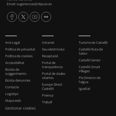
Email: sugerencias@dipcas.es
Avís Legal
Intranet
Turisme de Castelló
Política de privacitat
Seu electrònica
Castelló Ruta de
Sabor
Política de cookies
Recaptació
Castelló Senior
Accessibilitat
Portal de
transparència
Castelló Smart
Bústia de
Villages
suiggeriments
Portal de dades
obertes
Pla Director de
Bústia denuncies
l'aigua
Europe Direct
Contacte
Castelló
Igualtat
Logotips
Premsa
Mapa web
Treball
Gestionar cookies