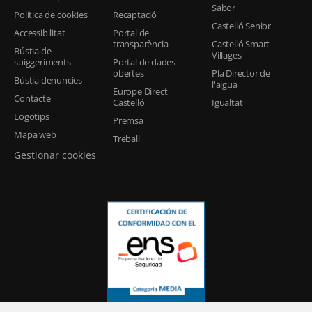
Sabor
Política de cookies
Recaptació
Castelló Senior
Accessibilitat
Portal de
transparència
Castelló Smart
Bústia de
Villages
suiggeriments
Portal de dades
obertes
Pla Director de
Bústia denuncies
l'aigua
Europe Direct
Contacte
Castelló
Igualtat
Logotips
Premsa
Mapa web
Treball
Gestionar cookies