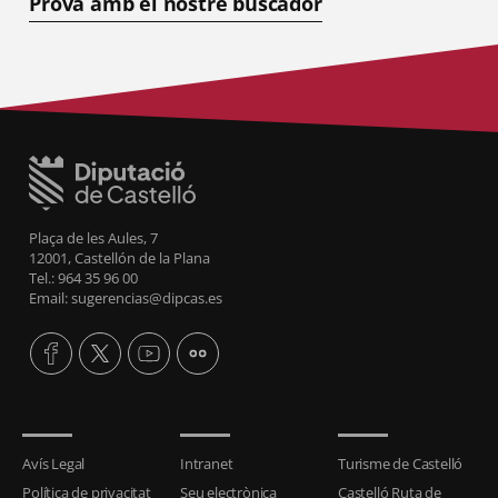
Prova amb el nostre buscador
Plaça de les Aules, 7
12001, Castellón de la Plana
Tel.: 964 35 96 00
Email: sugerencias@dipcas.es
Avís Legal
Intranet
Turisme de Castelló
Política de privacitat
Seu electrònica
Castelló Ruta de