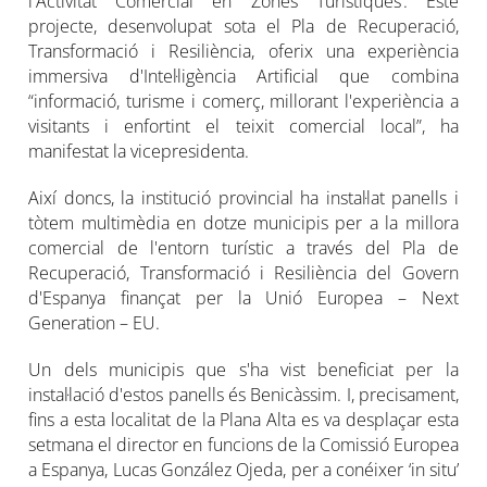
l'Activitat Comercial en Zones Turístiques’. Este
projecte, desenvolupat sota el Pla de Recuperació,
Transformació i Resiliència, oferix una experiència
immersiva d'Intel·ligència Artificial que combina
“informació, turisme i comerç, millorant l'experiència a
visitants i enfortint el teixit comercial local”, ha
manifestat la vicepresidenta.
Així doncs, la institució provincial ha instal·lat panells i
tòtem multimèdia en dotze municipis per a la millora
comercial de l'entorn turístic a través del Pla de
Recuperació, Transformació i Resiliència del Govern
d'Espanya finançat per la Unió Europea – Next
Generation – EU.
Un dels municipis que s'ha vist beneficiat per la
instal·lació d'estos panells és Benicàssim. I, precisament,
fins a esta localitat de la Plana Alta es va desplaçar esta
setmana el director en funcions de la Comissió Europea
a Espanya, Lucas González Ojeda, per a conéixer ‘in situ’