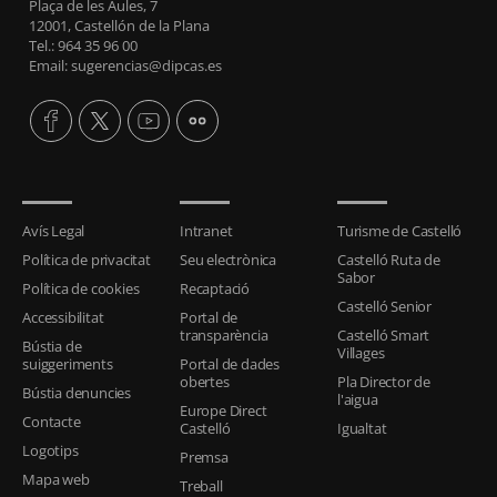
Plaça de les Aules, 7
12001, Castellón de la Plana
Tel.: 964 35 96 00
Email: sugerencias@dipcas.es
Avís Legal
Intranet
Turisme de Castelló
Política de privacitat
Seu electrònica
Castelló Ruta de
Sabor
Política de cookies
Recaptació
Castelló Senior
Accessibilitat
Portal de
transparència
Castelló Smart
Bústia de
Villages
suiggeriments
Portal de dades
obertes
Pla Director de
Bústia denuncies
l'aigua
Europe Direct
Contacte
Castelló
Igualtat
Logotips
Premsa
Mapa web
Treball