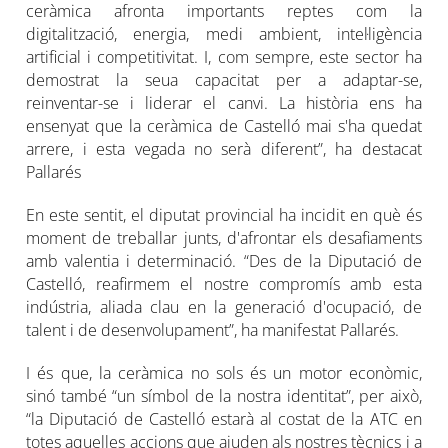
ceràmica afronta importants reptes com la
digitalització, energia, medi ambient, intel·ligència
artificial i competitivitat. I, com sempre, este sector ha
demostrat la seua capacitat per a adaptar-se,
reinventar-se i liderar el canvi. La història ens ha
ensenyat que la ceràmica de Castelló mai s'ha quedat
arrere, i esta vegada no serà diferent”, ha destacat
Pallarés
En este sentit, el diputat provincial ha incidit en què és
moment de treballar junts, d'afrontar els desafiaments
amb valentia i determinació. “Des de la Diputació de
Castelló, reafirmem el nostre compromís amb esta
indústria, aliada clau en la generació d'ocupació, de
talent i de desenvolupament”, ha manifestat Pallarés.
I és que, la ceràmica no sols és un motor econòmic,
sinó també “un símbol de la nostra identitat”, per això,
“la Diputació de Castelló estarà al costat de la ATC en
totes aquelles accions que ajuden als nostres tècnics i a