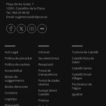
Plaça de les Aules, 7
12001, Castellón de la Plana
Tel.: 964 35 96 00
Email: sugerencias@dipcas.es
Avís Legal
Intranet
Turisme de Castelló
Política de privacitat
Seu electrònica
Castelló Ruta de
Sabor
Política de cookies
Recaptació
Castelló Senior
Accessibilitat
Portal de
transparència
Castelló Smart
Bústia de
Villages
suiggeriments
Portal de dades
obertes
Pla Director de
Bústia denuncies
l'aigua
Europe Direct
Contacte
Castelló
Igualtat
Logotips
Premsa
Mapa web