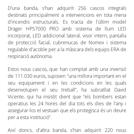
D'una banda, s'han adquirit 256 cascos integrals
destinats principalment a intervencions en tota mena
d'incendis estructurals. Es tracta de l'últim model
Dräger HPS7000 PRO amb sistema de llum LED
incorporat, LED addicional lateral, visor intern, pantalla
de protecció facial, cubrenucas de Nomex i sistema
regulable d'acoble per a la màscara dels equips ERA de
respiració autònoma.
Estos nous cascos, que han comptat amb una inversió
de 111.030 euros, suposen “una millora important en el
seu equipament i en les condicions en les quals
desenvolupen el seu treball”, ha subratllat David
Vicente, qui ha insistit dient que “els bombers estan
operatius les 24 hores del dia tots els dies de l'any i
assegurar-los el vestuari que els protegisca és un deure
per a esta institució”.
Així doncs, d'altra banda, s'han adquirit 220 nous