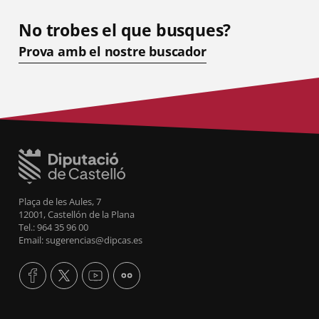
No trobes el que busques?
Prova amb el nostre buscador
Plaça de les Aules, 7
12001, Castellón de la Plana
Tel.: 964 35 96 00
Email: sugerencias@dipcas.es