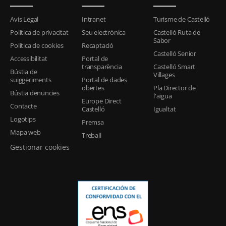
Avís Legal
Intranet
Turisme de Castelló
Política de privacitat
Seu electrònica
Castelló Ruta de
Sabor
Política de cookies
Recaptació
Castelló Senior
Accessibilitat
Portal de
transparència
Castelló Smart
Bústia de
Villages
suiggeriments
Portal de dades
obertes
Pla Director de
Bústia denuncies
l'aigua
Europe Direct
Contacte
Castelló
Igualtat
Logotips
Premsa
Mapa web
Treball
Gestionar cookies