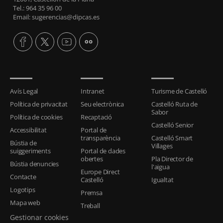
Tel.: 964 35 96 00
Email: sugerencias@dipcas.es
Avís Legal
Intranet
Turisme de Castelló
Política de privacitat
Seu electrònica
Castelló Ruta de
Sabor
Política de cookies
Recaptació
Castelló Senior
Accessibilitat
Portal de
transparència
Castelló Smart
Bústia de
Villages
suiggeriments
Portal de dades
obertes
Pla Director de
Bústia denuncies
l'aigua
Europe Direct
Contacte
Castelló
Igualtat
Logotips
Premsa
Mapa web
Treball
Gestionar cookies