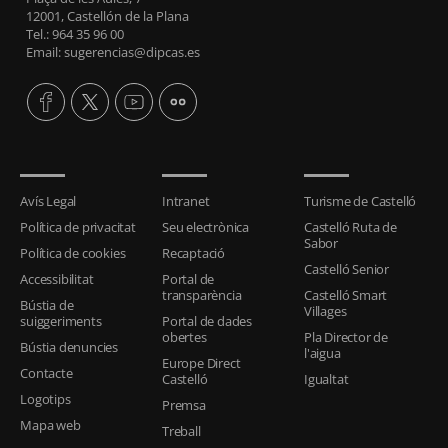
12001, Castellón de la Plana
Tel.: 964 35 96 00
Email: sugerencias@dipcas.es
Avís Legal
Intranet
Turisme de Castelló
Política de privacitat
Seu electrònica
Castelló Ruta de
Sabor
Política de cookies
Recaptació
Castelló Senior
Accessibilitat
Portal de
transparència
Castelló Smart
Bústia de
Villages
suiggeriments
Portal de dades
obertes
Pla Director de
Bústia denuncies
l'aigua
Europe Direct
Contacte
Castelló
Igualtat
Logotips
Premsa
Mapa web
Treball