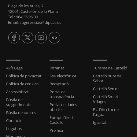
Plaça de les Aules, 7
12001, Castellón de la Plana
Tel.: 964 35 96 00
Email: sugerencias@dipcas.es
Avís Legal
Intranet
Turisme de Castelló
Política de privacitat
Seu electrònica
Castelló Ruta de
Sabor
Política de cookies
Recaptació
Castelló Senior
Accessibilitat
Portal de
transparència
Castelló Smart
Bústia de
Villages
suiggeriments
Portal de dades
obertes
Pla Director de
Bústia denuncies
l'aigua
Europe Direct
Contacte
Castelló
Igualtat
Logotips
Premsa
Mapa web