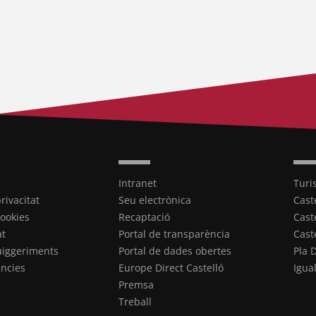
Intranet
Turi
privacitat
Seu electrònica
Cast
cookies
Recaptació
Cast
at
Portal de transparència
Cast
uiggeriments
Portal de dades obertes
Pla 
ncies
Europe Direct Castelló
Igua
Premsa
Treball