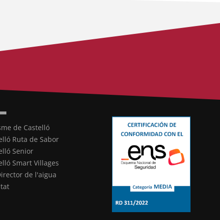
sme de Castelló
elló Ruta de Sabor
elló Senior
elló Smart Villages
Director de l'aigua
ltat