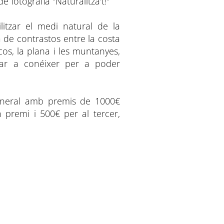
e fotografia "Naturalitza't!"
itzar el medi natural de la
a de contrastos entre la costa
oscos, la plana i les muntanyes,
ar a conéixer per a poder
general amb premis de 1000€
 premi i 500€ per al tercer,