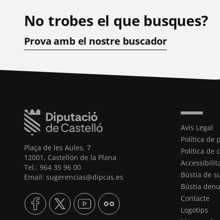
No trobes el que busques?
Prova amb el nostre buscador
Avís Legal
Política de 
Plaça de les Aules, 7
Política de 
12001, Castellón de la Plana
Accessibilit
Tel.: 964 35 96 00
Bústia de s
Email: sugerencias@dipcas.es
Bústia denu
Contacte
Logotips