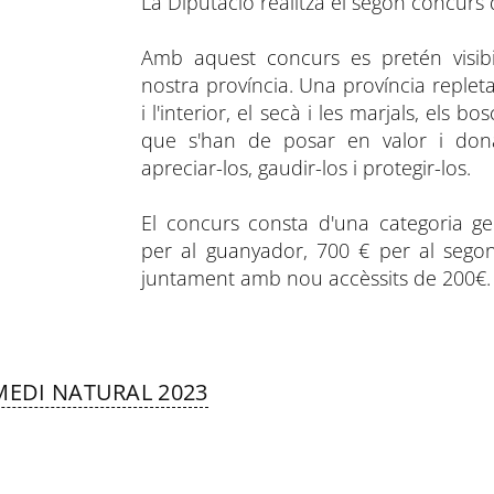
La Diputació realitza el segon concurs d
Amb aquest concurs es pretén visibil
nostra província. Una província replet
i l'interior, el secà i les marjals, els b
que s'han de posar en valor i don
apreciar-los, gaudir-los i protegir-los.
El concurs consta d'una categoria 
per al guanyador, 700 € per al segon
juntament amb nou accèssits de 200€.
EDI NATURAL 2023