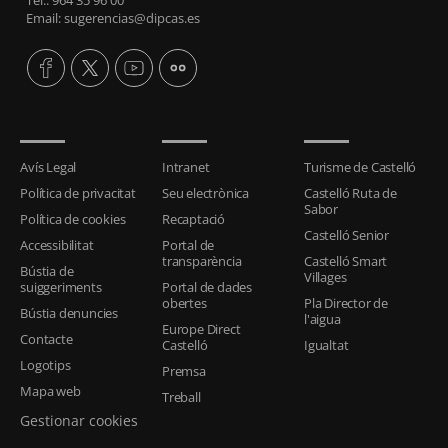
Tel.: 964 35 96 00
Email: sugerencias@dipcas.es
Avís Legal
Intranet
Turisme de Castelló
Política de privacitat
Seu electrònica
Castelló Ruta de
Sabor
Política de cookies
Recaptació
Castelló Senior
Accessibilitat
Portal de
transparència
Castelló Smart
Bústia de
Villages
suiggeriments
Portal de dades
obertes
Pla Director de
Bústia denuncies
l'aigua
Europe Direct
Contacte
Castelló
Igualtat
Logotips
Premsa
Mapa web
Treball
Gestionar cookies