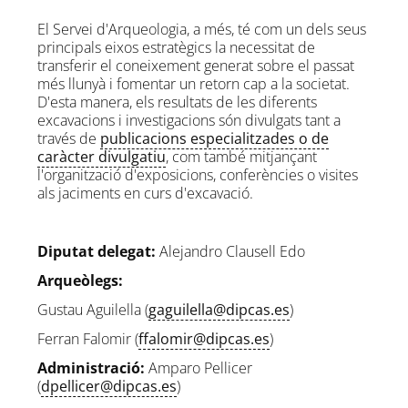
El Servei d'Arqueologia, a més, té com un dels seus
principals eixos estratègics la necessitat de
transferir el coneixement generat sobre el passat
més llunyà i fomentar un retorn cap a la societat.
D'esta manera, els resultats de les diferents
excavacions i investigacions són divulgats tant a
través de
publicacions especialitzades o de
caràcter divulgatiu
, com també mitjançant
l'organització d'exposicions, conferències o visites
als jaciments en curs d'excavació.
Diputat delegat:
Alejandro Clausell Edo
Arqueòlegs:
Gustau Aguilella (
gaguilella@dipcas.es
)
Ferran Falomir (
ffalomir@dipcas.es
)
Administració:
Amparo Pellicer
(
dpellicer@dipcas.es
)