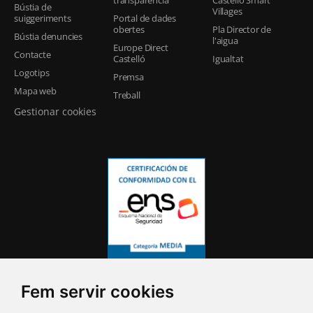
transparència
Castelló Smart
Bústia de
Villages
suiggeriments
Portal de dades
obertes
Pla Director de
Bústia denuncies
l'aigua
Europe Direct
Contacte
Castelló
Igualtat
Logotips
Premsa
Mapa web
Treball
Gestionar cookies
Fem servir cookies