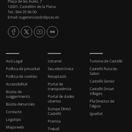
Plaça de les Aules, 7
12001, Castellón de la Plana
Tel.: 964 35 96 00
Email: sugerencias@dipcas.es
Avís Legal
Intranet
Turisme de Castelló
Política de privacitat
Seu electrònica
Castelló Ruta de
Sabor
Política de cookies
Recaptació
Castelló Senior
Accessibilitat
Portal de
transparència
Castelló Smart
Bústia de
Villages
suiggeriments
Portal de dades
obertes
Pla Director de
Bústia denuncies
l'aigua
Europe Direct
Contacte
Castelló
Igualtat
Logotips
Premsa
Mapa web
Treball