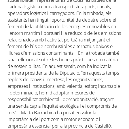
cadena logística com a transportistes, ports, canals,
operadors logístics i carregadors. En la trobada, els
assistents han tingut l'oportunitat de debatre sobre el
foment de la utilització de les energies renovables en
l'entorn marítim i portuari i la reducció de les emissions
relacionades amb l'activitat portuària mitjançant el
foment de l'ús de combustibles alternatius baixos o
lliures d'emissions contaminants. En la trobada també
s'ha reflexionat sobre les bones pràctiques en matèria
de sostenibilitat. En aquest sentit, com ha indicat la
primera presidenta de la Diputació, “en aquests temps
replets de canvis i incertesa, les organitzacions,
empreses i institucions, amb valentia, esforç incansable
i determinació, hem d'adoptar mesures de
responsabilitat ambiental i descarbonització, traçant
una senda cap a l'equitat ecològica i el compromís de
tots”. Marta Barrachina ha posat en valor la
importància del port com a motor econòmic i
empresària essencial per a la província de Castelló,