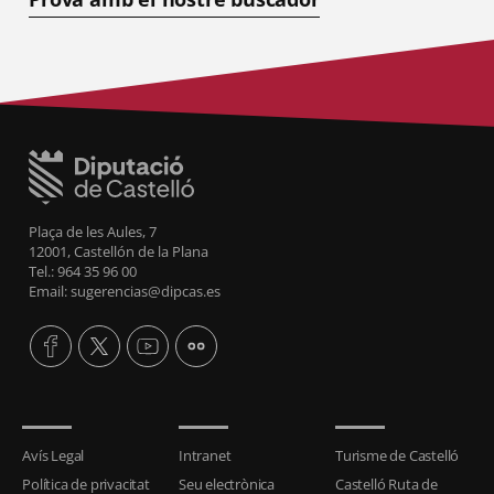
Plaça de les Aules, 7
12001, Castellón de la Plana
Tel.: 964 35 96 00
Email: sugerencias@dipcas.es
Avís Legal
Intranet
Turisme de Castelló
Política de privacitat
Seu electrònica
Castelló Ruta de