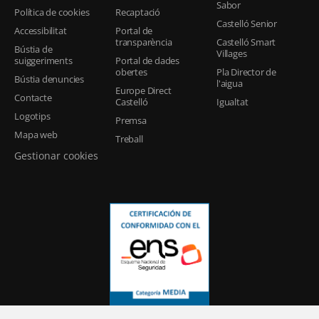
Sabor
Política de cookies
Recaptació
Castelló Senior
Accessibilitat
Portal de
transparència
Castelló Smart
Bústia de
Villages
suiggeriments
Portal de dades
obertes
Pla Director de
Bústia denuncies
l'aigua
Europe Direct
Contacte
Castelló
Igualtat
Logotips
Premsa
Mapa web
Treball
Gestionar cookies