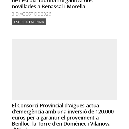
de l'Escola Taurina i organitza dos
novillades a Benassal i Morella
3 D'AGOST DE 2026
ESCOLA TAURINA
El Consorci Provincial d'Aigües actua
d'emergència amb una inversió de 120.000
euros per a garantir el proveïment a
Benlloc, la Torre d'en Doménec i Vilanova