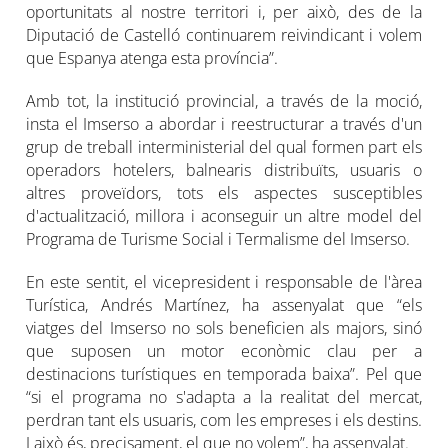
oportunitats al nostre territori i, per això, des de la
Diputació de Castelló continuarem reivindicant i volem
que Espanya atenga esta província”.
Amb tot, la institució provincial, a través de la moció,
insta el Imserso a abordar i reestructurar a través d'un
grup de treball interministerial del qual formen part els
operadors hotelers, balnearis distribuïts, usuaris o
altres proveïdors, tots els aspectes susceptibles
d'actualització, millora i aconseguir un altre model del
Programa de Turisme Social i Termalisme del Imserso.
En este sentit, el vicepresident i responsable de l'àrea
Turística, Andrés Martínez, ha assenyalat que “els
viatges del Imserso no sols beneficien als majors, sinó
que suposen un motor econòmic clau per a
destinacions turístiques en temporada baixa”. Pel que
“si el programa no s'adapta a la realitat del mercat,
perdran tant els usuaris, com les empreses i els destins.
I això és, precisament, el que no volem”, ha assenyalat.