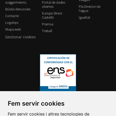
suiggeriments
Portal de dades
obertes
Pla Director de
Bústia denuncies
l'aigua
Europe Direct
Contacte
Castelló
Igualtat
Logotips
Premsa
Mapa web
Treball
Gestionar cookies
Fem servir cookies
Fem servir cookies i altres tecnologies de