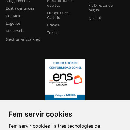
suiggeriments
Portal de dades
obertes
Pla Director de
Bústia denuncies
l'aigua
Europe Direct
Contacte
Castelló
Igualtat
Logotips
Premsa
Mapa web
Treball
Gestionar cookies
Fem servir cookies
Fem servir cookies i altres tecnologies de