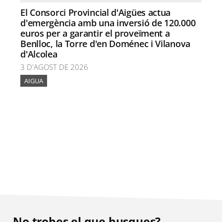
El Consorci Provincial d'Aigües actua
d'emergència amb una inversió de 120.000
euros per a garantir el proveïment a
Benlloc, la Torre d'en Doménec i Vilanova
d'Alcolea
3 D'AGOST DE 2026
AIGUA
No trobes el que busques?