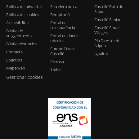
Política de privacitat
Seu electrònica
Castelló Ruta de
Sabor
Política de cookies
Recaptació
Castelló Senior
Accessibilitat
Portal de
transparència
Castelló Smart
Bústia de
Villages
suiggeriments
Portal de dades
obertes
Pla Director de
Bústia denuncies
l'aigua
Europe Direct
Contacte
Castelló
Igualtat
Logotips
Premsa
Mapa web
Treball
Gestionar cookies