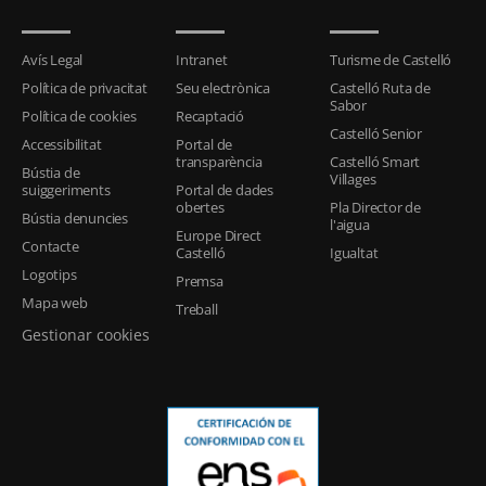
Avís Legal
Intranet
Turisme de Castelló
Política de privacitat
Seu electrònica
Castelló Ruta de
Sabor
Política de cookies
Recaptació
Castelló Senior
Accessibilitat
Portal de
transparència
Castelló Smart
Bústia de
Villages
suiggeriments
Portal de dades
obertes
Pla Director de
Bústia denuncies
l'aigua
Europe Direct
Contacte
Castelló
Igualtat
Logotips
Premsa
Mapa web
Treball
Gestionar cookies