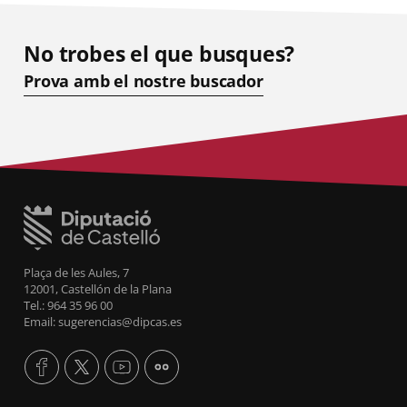
No trobes el que busques?
Prova amb el nostre buscador
Plaça de les Aules, 7
12001, Castellón de la Plana
Tel.: 964 35 96 00
Email: sugerencias@dipcas.es