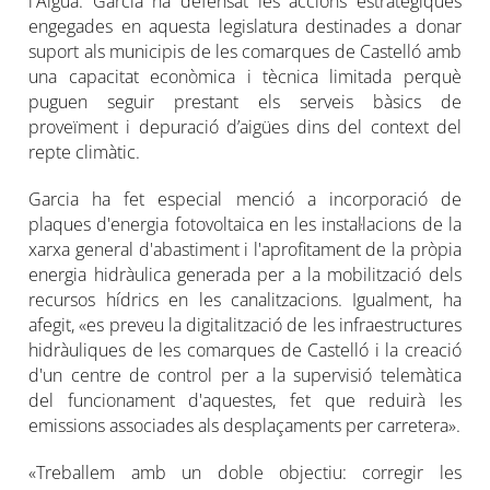
l'Aigua. Garcia ha defensat les accions estratègiques
engegades en aquesta legislatura destinades a donar
suport als municipis de les comarques de Castelló amb
una capacitat econòmica i tècnica limitada perquè
puguen seguir prestant els serveis bàsics de
proveïment i depuració d’aigües dins del context del
repte climàtic.
Garcia ha fet especial menció a incorporació de
plaques d'energia fotovoltaica en les instal·lacions de la
xarxa general d'abastiment i l'aprofitament de la pròpia
energia hidràulica generada per a la mobilització dels
recursos hídrics en les canalitzacions. Igualment, ha
afegit, «es preveu la digitalització de les infraestructures
hidràuliques de les comarques de Castelló i la creació
d'un centre de control per a la supervisió telemàtica
del funcionament d'aquestes, fet que reduirà les
emissions associades als desplaçaments per carretera».
«Treballem amb un doble objectiu: corregir les