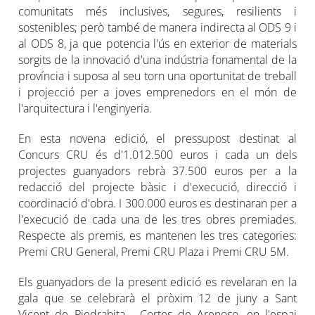
comunitats més inclusives, segures, resilients i
sostenibles; però també de manera indirecta al ODS 9 i
al ODS 8, ja que potencia l'ús en exterior de materials
sorgits de la innovació d'una indústria fonamental de la
província i suposa al seu torn una oportunitat de treball
i projecció per a joves emprenedors en el món de
l'arquitectura i l'enginyeria.
En esta novena edició, el pressupost destinat al
Concurs CRU és d'1.012.500 euros i cada un dels
projectes guanyadors rebrà 37.500 euros per a la
redacció del projecte bàsic i d'execució, direcció i
coordinació d'obra. I 300.000 euros es destinaran per a
l'execució de cada una de les tres obres premiades.
Respecte als premis, es mantenen les tres categories:
Premi CRU General, Premi CRU Plaza i Premi CRU 5M.
Els guanyadors de la present edició es revelaran en la
gala que se celebrarà el pròxim 12 de juny a Sant
Vicent de Piedrahita - Cortes de Arenoso, en l'espai