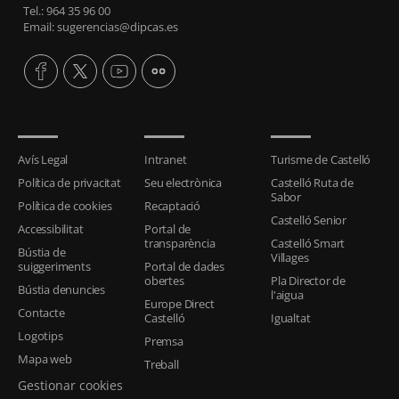
Tel.: 964 35 96 00
Email: sugerencias@dipcas.es
Avís Legal
Intranet
Turisme de Castelló
Política de privacitat
Seu electrònica
Castelló Ruta de
Sabor
Política de cookies
Recaptació
Castelló Senior
Accessibilitat
Portal de
transparència
Castelló Smart
Bústia de
Villages
suiggeriments
Portal de dades
obertes
Pla Director de
Bústia denuncies
l'aigua
Europe Direct
Contacte
Castelló
Igualtat
Logotips
Premsa
Mapa web
Treball
Gestionar cookies