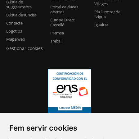
Bústia de
Villages
suiggeriments
Portal de dades
obertes
Pla Director de
Bústia denuncies
l'aigua
Europe Direct
Contacte
Castelló
Igualtat
Logotips
Premsa
Mapa web
Treball
Gestionar cookies
Fem servir cookies