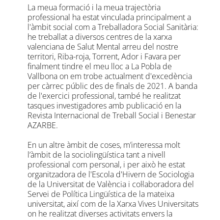
La meua formació i la meua trajectòria
professional ha estat vinculada principalment a
l'àmbit social com a Treballadora Social Sanitària:
he treballat a diversos centres de la xarxa
valenciana de Salut Mental arreu del nostre
territori, Riba-roja, Torrent, Ador i Favara per
finalment tindre el meu lloc a La Pobla de
Vallbona on em trobe actualment d'excedència
per càrrec públic des de finals de 2021. A banda
de l'exercici professional, també he realitzat
tasques investigadores amb publicació en la
Revista Internacional de Treball Social i Benestar
AZARBE.
En un altre àmbit de coses, m’interessa molt
l’àmbit de la sociolingüística tant a nivell
professional com personal, i per això he estat
organitzadora de l'Escola d'Hivern de Sociologia
de la Universitat de València i col·laboradora del
Servei de Política Lingüística de la mateixa
universitat, així com de la Xarxa Vives Universitats
on he realitzat diverses activitats envers la