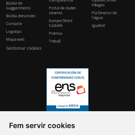
Bústia de
Villages
suiggeriments
Portal de dades
obertes
Pla Director de
Bústia denuncies
l'aigua
Europe Direct
Contacte
Castelló
Igualtat
Logotips
Premsa
Mapa web
Treball
Gestionar cookies
Fem servir cookies