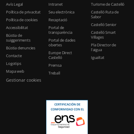
Avís Legal
Intranet
Turisme de Castelló
Política de privacitat
Seu electrònica
Castelló Ruta de
Sabor
Política de cookies
Recaptació
Castelló Senior
Accessibilitat
Portal de
transparència
Castelló Smart
Bústia de
Villages
suiggeriments
Portal de dades
obertes
Pla Director de
Bústia denuncies
l'aigua
Europe Direct
Contacte
Castelló
Igualtat
Logotips
Premsa
Mapa web
Treball
Gestionar cookies