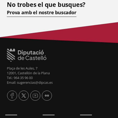
No trobes el que busques?
Prova amb el nostre buscador
Plaça de les Aules, 7
12001, Castellón de la Plana
Tel.: 964 35 96 00
Email: sugerencias@dipcas.es