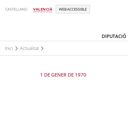
CASTELLANO
VALENCIÀ
WEB ACCESSIBLE
DIPUTACIÓ
Inici
Actualitat
1 DE GENER DE 1970
Compartir en Facebook
Compartir en Twitter
Compartir en Linkedin