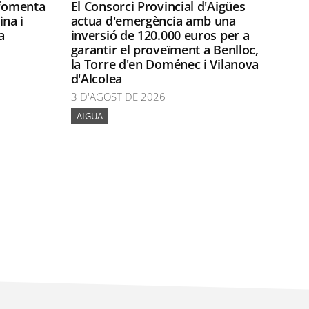
 fomenta
El Consorci Provincial d'Aigües
ina i
actua d'emergència amb una
a
inversió de 120.000 euros per a
garantir el proveïment a Benlloc,
la Torre d'en Doménec i Vilanova
d'Alcolea
3 D'AGOST DE 2026
AIGUA