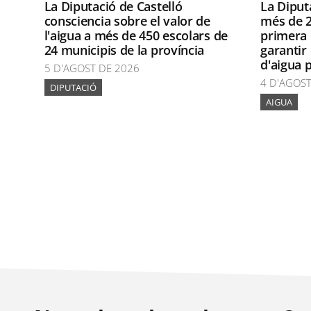
La Diputació de Castelló
La Diput
consciencia sobre el valor de
més de 2
l'aigua a més de 450 escolars de
primera 
24 municipis de la província
garantir
d'aigua 
5 D'AGOST DE 2026
4 D'AGOST
DIPUTACIÓ
AIGUA