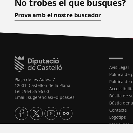
No trobes el que busques?
Prova amb el nostre buscador
Avís Legal
Política de 
Plaça de les Aules, 7
Política de 
12001, Castellón de la Plana
Accessibilit
Tel.: 964 35 96 00
Bústia de s
Email: sugerencias@dipcas.es
Bústia denu
Contacte
Logotips
Mapa web
Gestionar c