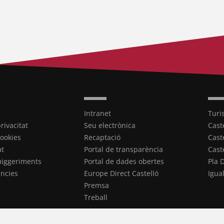
Intranet
Turi
privacitat
Seu electrònica
Cast
cookies
Recaptació
Cast
at
Portal de transparència
Cast
uiggeriments
Portal de dades obertes
Pla 
ncies
Europe Direct Castelló
Igua
Premsa
Treball
ookies