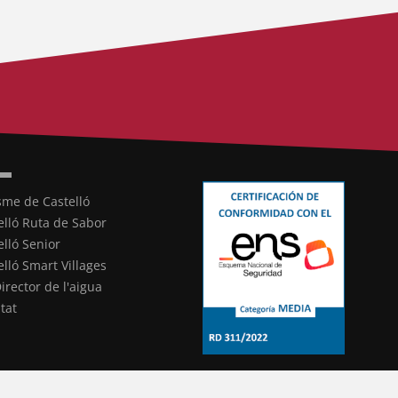
sme de Castelló
elló Ruta de Sabor
elló Senior
elló Smart Villages
Director de l'aigua
ltat