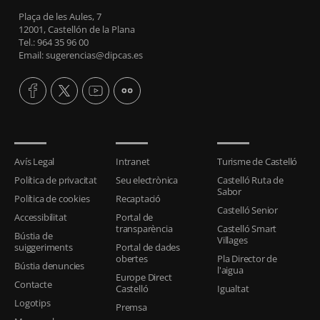
Plaça de les Aules, 7
12001, Castellón de la Plana
Tel.: 964 35 96 00
Email: sugerencias@dipcas.es
Avís Legal
Intranet
Turisme de Castelló
Política de privacitat
Seu electrònica
Castelló Ruta de
Sabor
Política de cookies
Recaptació
Castelló Senior
Accessibilitat
Portal de
transparència
Castelló Smart
Bústia de
Villages
suiggeriments
Portal de dades
obertes
Pla Director de
Bústia denuncies
l'aigua
Europe Direct
Contacte
Castelló
Igualtat
Logotips
Premsa