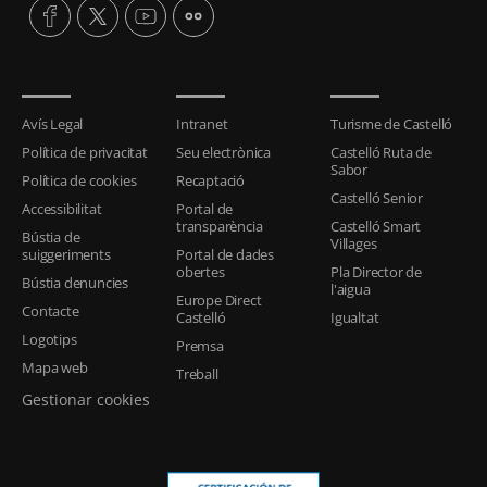
Avís Legal
Intranet
Turisme de Castelló
Política de privacitat
Seu electrònica
Castelló Ruta de
Sabor
Política de cookies
Recaptació
Castelló Senior
Accessibilitat
Portal de
transparència
Castelló Smart
Bústia de
Villages
suiggeriments
Portal de dades
obertes
Pla Director de
Bústia denuncies
l'aigua
Europe Direct
Contacte
Castelló
Igualtat
Logotips
Premsa
Mapa web
Treball
Gestionar cookies