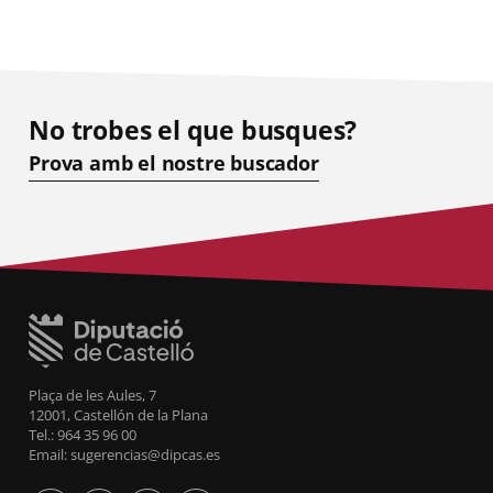
No trobes el que busques?
Prova amb el nostre buscador
Plaça de les Aules, 7
12001, Castellón de la Plana
Tel.: 964 35 96 00
Email: sugerencias@dipcas.es