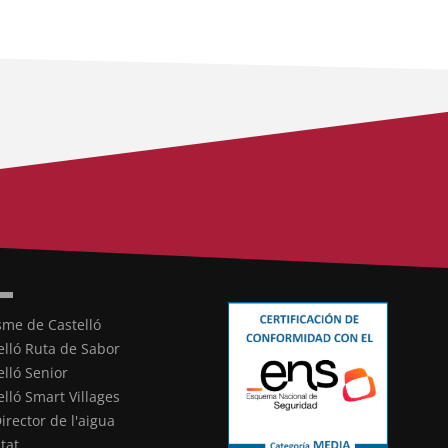
sme de Castelló
elló Ruta de Sabor
elló Senior
elló Smart Villages
Director de l'aigua
ltat