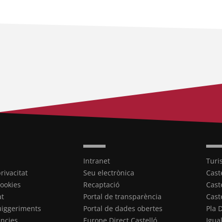
Intranet
Turi
privacitat
Seu electrònica
Cast
cookies
Recaptació
Cast
at
Portal de transparència
Cast
uiggeriments
Portal de dades obertes
Pla 
ncies
Europe Direct Castelló
Igua