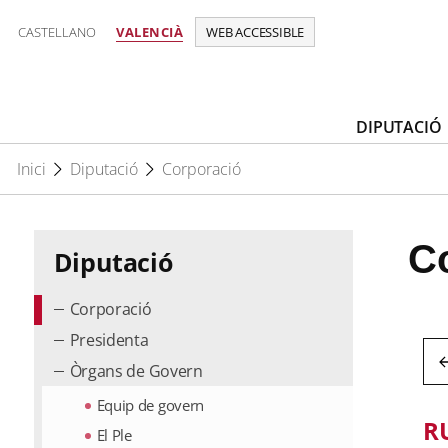
CASTELLANO
VALENCIÀ
WEB ACCESSIBLE
DIPUTACIÓ
Inici
Diputació
Corporació
C
Diputació
Corporació
Presidenta
Òrgans de Govern
Equip de govern
R
El Ple