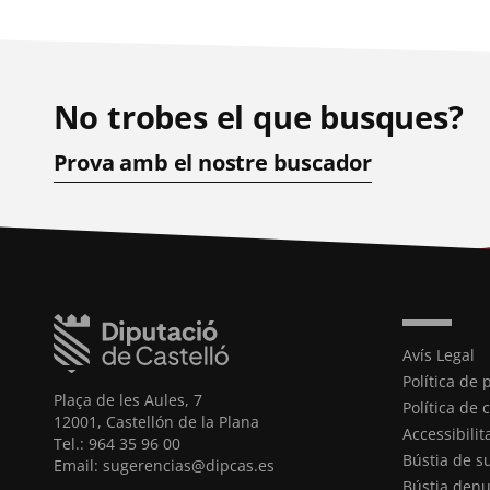
No trobes el que busques?
Prova amb el nostre buscador
Avís Legal
Política de 
Plaça de les Aules, 7
Política de 
12001, Castellón de la Plana
Accessibilit
Tel.: 964 35 96 00
Bústia de s
Email: sugerencias@dipcas.es
Bústia denu