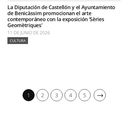
La Diputación de Castellón y el Ayuntamiento
de Benicàssim promocionan el arte
contemporáneo con la exposición ‘Sèries
Geomètriques’
11 DE JUNIO DE 2026
CULTURA
1
2
3
4
5