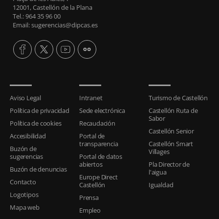
12001, Castellón de la Plana
Tel.: 964 35 96 00
Email: sugerencias@dipcas.es
Aviso Legal
Intranet
Turismo de Castellón
Política de privacidad
Sede electrónica
Castellón Ruta de
Sabor
Política de cookies
Recaudación
Castellón Senior
Accesibilidad
Portal de
transparencia
Castellón Smart
Buzón de
Villages
sugerencias
Portal de datos
abiertos
Pla Director de
Buzón de denuncias
l'aigua
Europe Direct
Contacto
Castellón
Igualdad
Logotipos
Prensa
Mapa web
Empleo