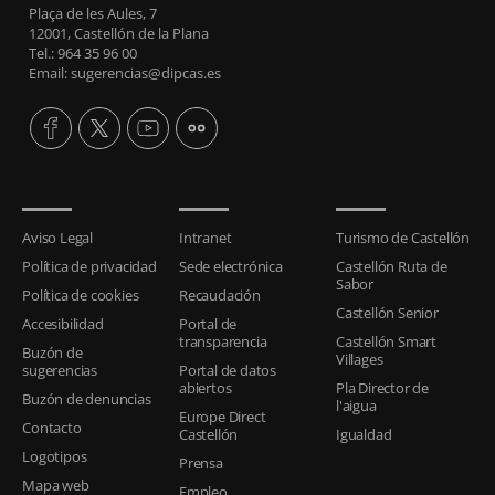
Plaça de les Aules, 7
12001, Castellón de la Plana
Tel.: 964 35 96 00
Email: sugerencias@dipcas.es
Aviso Legal
Intranet
Turismo de Castellón
Política de privacidad
Sede electrónica
Castellón Ruta de
Sabor
Política de cookies
Recaudación
Castellón Senior
Accesibilidad
Portal de
transparencia
Castellón Smart
Buzón de
Villages
sugerencias
Portal de datos
abiertos
Pla Director de
Buzón de denuncias
l'aigua
Europe Direct
Contacto
Castellón
Igualdad
Logotipos
Prensa
Mapa web
Empleo