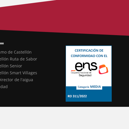
smo de Castellón
ellón Ruta de Sabor
ellón Senior
ellón Smart Villages
Director de l'aigua
ldad