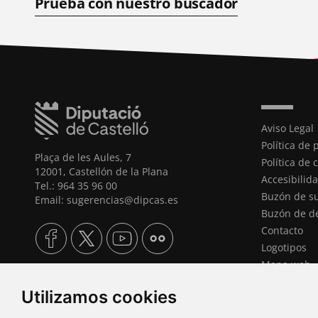
Prueba con nuestro buscador
Aviso Legal
Política de 
Plaça de les Aules, 7
Política de 
12001, Castellón de la Plana
Accesibilid
Tel.: 964 35 96 00
Buzón de s
Email: sugerencias@dipcas.es
Buzón de d
Contacto
Logotipos
Mapa web
Gestionar c
Utilizamos cookies