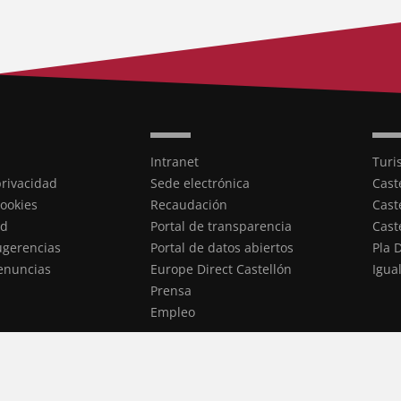
Intranet
Turi
privacidad
Sede electrónica
Cast
cookies
Recaudación
Cast
ad
Portal de transparencia
Cast
ugerencias
Portal de datos abiertos
Pla 
enuncias
Europe Direct Castellón
Igua
Prensa
Empleo
ookies