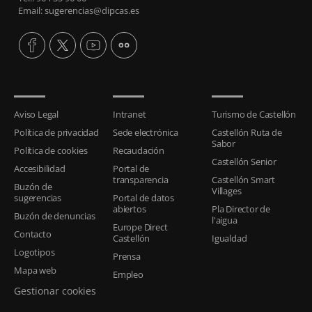
Email: sugerencias@dipcas.es
Aviso Legal
Intranet
Turismo de Castellón
Política de privacidad
Sede electrónica
Castellón Ruta de
Sabor
Política de cookies
Recaudación
Castellón Senior
Accesibilidad
Portal de
transparencia
Castellón Smart
Buzón de
Villages
sugerencias
Portal de datos
abiertos
Pla Director de
Buzón de denuncias
l'aigua
Europe Direct
Contacto
Castellón
Igualdad
Logotipos
Prensa
Mapa web
Empleo
Gestionar cookies