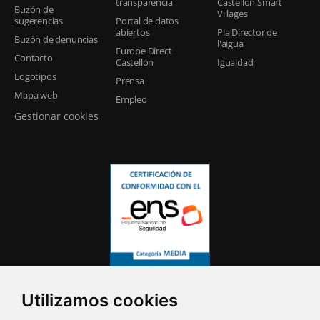
transparencia
Castellón Smart
Buzón de
Villages
sugerencias
Portal de datos
abiertos
Pla Director de
Buzón de denuncias
l'aigua
Europe Direct
Contacto
Castellón
Igualdad
Logotipos
Prensa
Mapa web
Empleo
Gestionar cookies
Utilizamos cookies